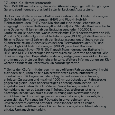
* 7-Jahre-Kia-Herstellergarantie
Max. 150.000 km Fahrzeug-Garantie. Abweichungen gemäß den gültigen
Garantiebedingungen, u. a. bei Batterie, Lack und Ausstattung.
Die Hochvolt-Lithium-Ionen-Batterieeinheiten in den Elektrofahrzeugen
(EV), Hybrid-Elektrofahrzeugen (HEV) und Plug-in Hybrid-
Elektrofahrzeugen (PHEV) von Kia sind auf eine lange Lebensdauer
ausgelegt. Für diese Batterien gilt ab Modelljahr 2026 die Kia-Garantie für
eine Dauer von 8 Jahren ab der Erstzulassung oder 160.000 km
Laufleistung, je nachdem, was zuerst eintritt. Für Niedervoltbatterien (48
V und 12 V) in Mild-Hybrid-Elektrofahrzeugen (MHEV) gilt die Kia-Garantie
für eine Dauer von 2 Jahren ab der Erstzulassung, unabhängig von der
Kilometerleistung. Ausschließlich bei den Elektrofahrzeugen (EV) und
Plug-in Hybrid-Elektrofahrzeugen (PHEV) garantiert Kia eine
Batteriekapazität von 70 %. Die Kapazitätsminderung der Batterie in
HEV- und MHEV-Fahrzeugen ist nicht durch die Garantie abgedeckt. Wie
du einer möglichen Kapazitätsminderung entgegenwirken wirken kannst,
entnimmst du bitte der Betriebsanleitung. Weitere Informationen zur Kia-
Garantie findest du unter
www.kia.com/de/garantie.
** Sollte der Käufer mit der von ihm getroffenen Fahrzeugauswahl nicht
zufrieden sein, kann er sein Kia zertifiziertes Gebrauchtfahrzeug
innerhalb von 14 Tagen nach dem Tag der auf seine Veranlassung
erfolgten Zulassung und maximal 1000 km zurückgelegter Fahrstrecke
gegen ein gleich- oder höherwertiges Fahrzeug eintauschen. Die
angefallenen Kosten für Kfz.-Steuer, Versicherung sowie An- und
Abmeldung gehen zu Lasten des Käufers. Des Weiteren ist eine
Kostenpauschale von 500 € für die Nutzung und Wertminderung zu
entrichten. Ein Umtausch gegen ein anders Fahrzeug ist nur möglich,
wenn sich das Fahrzeug bei Rückgabe in unversehrtem und
unverändertem Zustand befindet. Insbesondere darf es keinen
Unfallschaden erlitten haben. Für ein bereits umgetauschtes Fahrzeug
gilt das Umtauschrecht nicht.