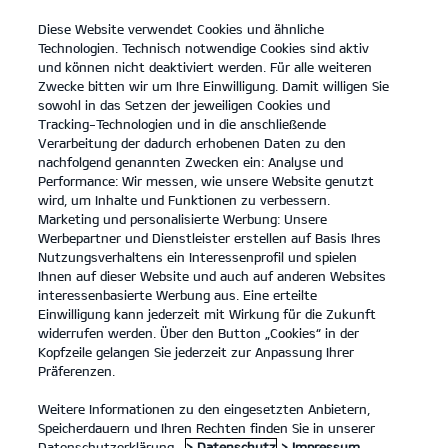
Diese Website verwendet Cookies und ähnliche
open
Technologien. Technisch notwendige Cookies sind aktiv
menu
und können nicht deaktiviert werden. Für alle weiteren
KONTAKT
Zwecke bitten wir um Ihre Einwilligung. Damit willigen Sie
sowohl in das Setzen der jeweiligen Cookies und
Tracking-Technologien und in die anschließende
KIA ZERTIFIZIERTE GEBRAUCHTWAGEN
Verarbeitung der dadurch erhobenen Daten zu den
nachfolgend genannten Zwecken ein: Analyse und
Performance: Wir messen, wie unsere Website genutzt
KIA ZERTIFIZIERTE GEBRAUCHTWAGEN
wird, um Inhalte und Funktionen zu verbessern.
Marketing und personalisierte Werbung: Unsere
Werbepartner und Dienstleister erstellen auf Basis Ihres
Nutzungsverhaltens ein Interessenprofil und spielen
Ihnen auf dieser Website und auch auf anderen Websites
Kia Gebrauchtwagenprogramm
interessenbasierte Werbung aus. Eine erteilte
Einwilligung kann jederzeit mit Wirkung für die Zukunft
widerrufen werden. Über den Button „Cookies“ in der
Kopfzeile gelangen Sie jederzeit zur Anpassung Ihrer
Unser Kia Gebrauchtwagenprogramm mit seinen 7
Präferenzen.
Kundenversprechen bietet dir ein "Rundum-Sorglos-Paket".
Entdecke unser Qualitätssiegel für deinen neuen Kia
Weitere Informationen zu den eingesetzten Anbietern,
Zertifizierten Gebrauchtwagen.
Speicherdauern und Ihren Rechten finden Sie in unserer
Datenschutzerklärung.
> Datenschutz
> Impressum